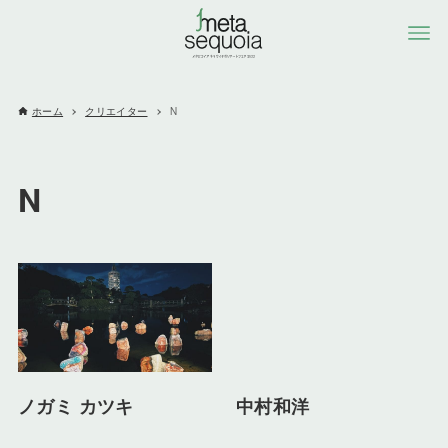
ホーム
クリエイター
N
N
ノガミ カツキ
中村和洋