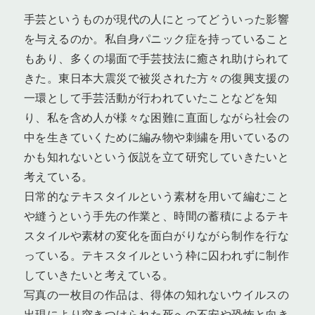
手芸というものが現代の人にとってどういった影響
を与えるのか。私自身パニック症を持っていること
もあり、多くの場面で手芸技法に癒され助けられて
きた。東日本大震災で被災された方々の復興支援の
一環として手芸活動が行われていたことなどを知
り、私を含め人が様々な困難に直面しながら社会の
中を生きていくために編み物や刺繍を用いているの
かも知れないという仮説を立て研究していきたいと
考えている。
日常的なテキスタイルという素材を用いて編むこと
や縫うという手先の作業と、時間の蓄積によるテキ
スタイルや素材の変化を面白がりながら制作を行な
っている。テキスタイルという枠に囚われずに制作
していきたいと考えている。
写真の一枚目の作品は、得体の知れないウイルスの
出現により突きつけられた死への不安や恐怖と向き