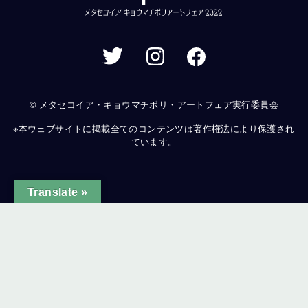
© メタセコイア・キョウマチボリ・アートフェア実行委員会
※本ウェブサイトに掲載全てのコンテンツは著作権法により保護され
ています。
Translate »
ginal text
e this translation
ur feedback will be used to help improve Google Translate