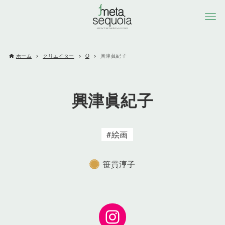
ホーム
クリエイター
O
興津眞紀子
興津眞紀子
絵画
笹貫淳子
Instagram