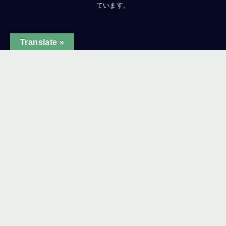
ています。
Translate »
ginal text
e this translation
ur feedback will be used to help improve Google Translate