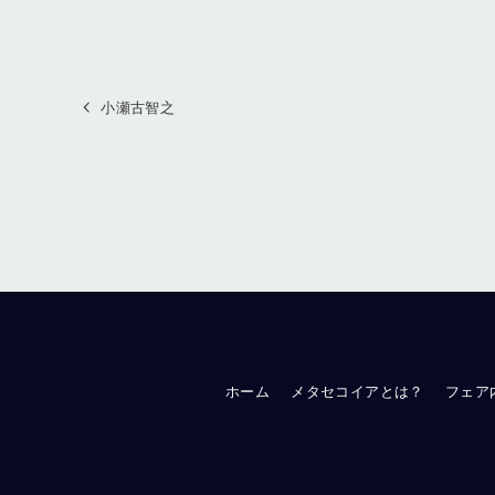
小瀬古智之
ホーム
メタセコイアとは？
フェア