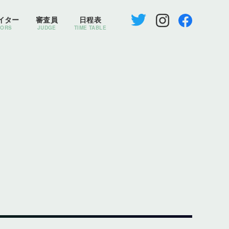
イター
審査員
日程表
TORS
JUDGE
TIME TABLE