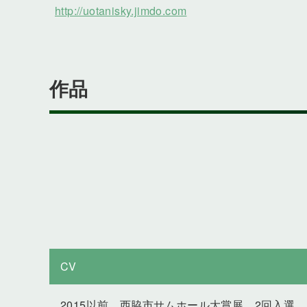
http://uotanisky.jimdo.com
作品
CV
2015以前 西脇市サムホール大賞展 2回入選