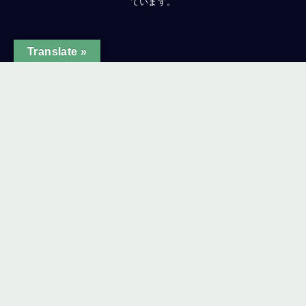
ています。
Translate »
ginal text
e this translation
ur feedback will be used to help improve Google Translate