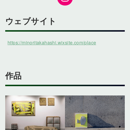
ウェブサイト
https://minoritakahashi.wixsite.com/place
作品