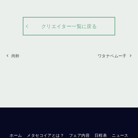
クリエイター一覧に戻る
尚幹
ワタナベムー子
ホーム
メタセコイアとは？
フェア内容
日程表
ニュース