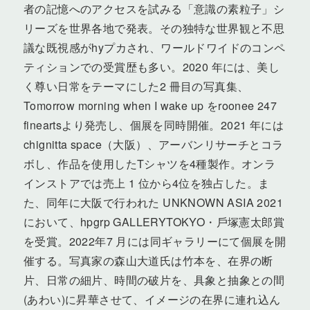
者の記憶へのアクセスを試みる「意識の素粒子」シ
リーズを世界各地で発表。その独特な世界観と不思
議な既視感がhyプカされ、ワールドワイドのコンペ
ティションでの受賞歴も多い。2020 年には、美し
く尊い日常をテーマにした2 冊目の写真集、
Tomorrow morning when I wake up をroonee 247
fineartsより発売し、個展を同時開催。2021 年には
chignitta space（大阪）、アーバンリサーチとコラ
ボし、作品を使用したTシャツを4種製作。オンラ
インストアでは売上 1 位から4位を独占した。ま
た、同年に大阪で行われた UNKNOWN ASIA 2021
において、hpgrp GALLERYTOKYO・戶塚憲太郎賞
を受賞。2022年7 月には同ギャラリーにて個展を開
催する。写真家の森山大道氏は竹本を、在界の断
片、日常の細片、時間の破片を、具象と抽象との間
(あわい)に昇華させて、イメージの在界に連れ込ん