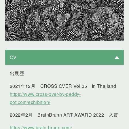
CV
出展歴
2021年12月 CROSS OVER Vol.35 In Thailand
https://www.cross-over-by-peddy-
pot.com/exhibition/
2022年2月 BrainBrunn ART AWARD 2022 入賞
https://www.brain-brunn.com/