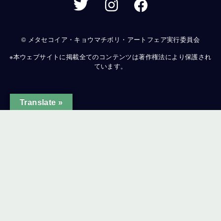
© メタセコイア・キョウマチボリ・アートフェア実行委員会
※本ウェブサイトに掲載全てのコンテンツは著作権法により保護され
ています。
Translate »
ginal text
e this translation
ur feedback will be used to help improve Google Translate