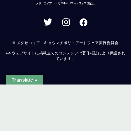
© メタセコイア・キョウマチボリ・アートフェア実行委員会
※本ウェブサイトに掲載全てのコンテンツは著作権法により保護され
ています。
Translate »
ginal text
e this translation
ur feedback will be used to help improve Google Translate