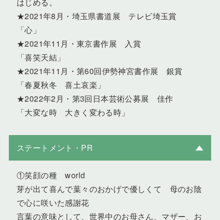
はじめる。
★2021年8月・埼玉県書道展 テレビ埼玉賞
「心」
★2021年11月・東京書作展 入賞
「喜笑天結」
★2021年11月・第60回伊勢神宮書作展 銀賞
「春夏秋冬 喜土哀楽」
★2022年2月・第3回日本芸術公募展 佳作
「大変な時 大きく変わる時」
ステートメント・PR
①笑顔の種 world
芽が出て喜んで葉々のおかげで優しくて 母のお陰
で心に咲いた感謝花
言葉の意味として、世界中のお母さん、マザー、お