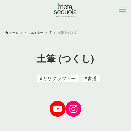
ホーム
クリエイター
T
土筆 (つくし)
土筆 (つくし)
カリグラフィー
書道
YoTube
Instagram