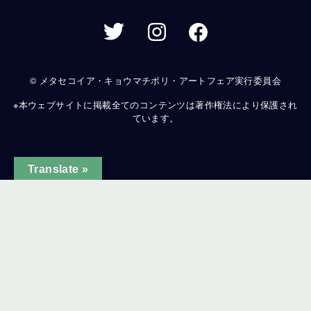
© メタセコイア・キョウマチボリ・アートフェア実行委員会
※本ウェブサイトに掲載全てのコンテンツは著作権法により保護され
ています。
Translate »
ginal text
e this translation
ur feedback will be used to help improve Google Translate