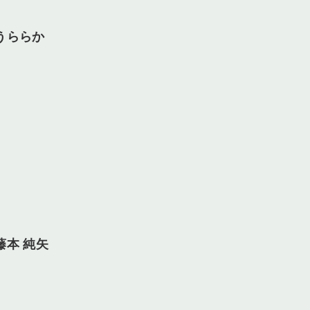
うららか
藤本 純矢