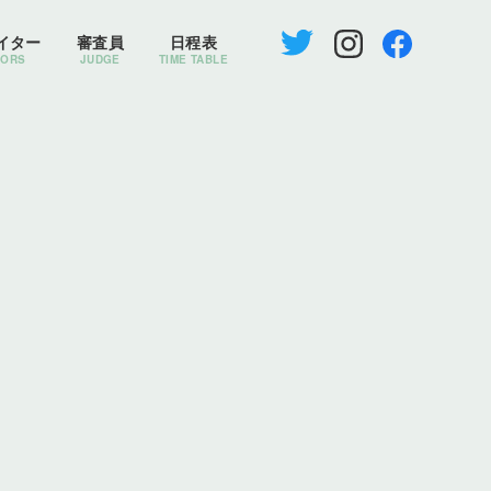
イター
審査員
日程表
TORS
JUDGE
TIME TABLE