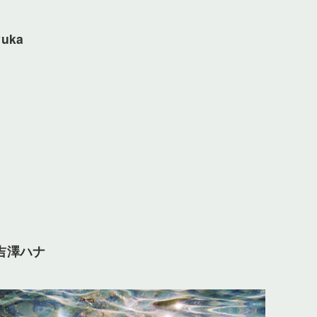
yuka
吉澤ハナ