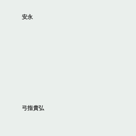
安永
弓指貴弘