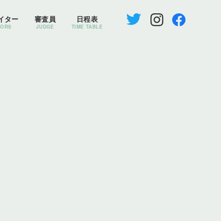
イター
審査員
日程表
TORS
JUDGE
TIME TABLE