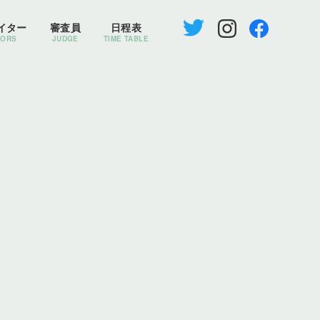
イター
審査員
日程表
TORS
JUDGE
TIME TABLE